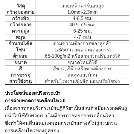
วัสดุ
สายเหล็กคาร์บอนสูง
กว้างของสาย
1.0mm-2.3mm
กว้างหัว
4-6.5 ซม.
กว้างกลาง
40.5-7.5 ซม.
ความสูง
6-25 ซม.
หมุน
4-7 รอบ
จํานวนโค้ล
ตามความต้องการของลูกค้า
โซน
1/3/5/7 (ตามความต้องการ)
ผ้าผสม
65-100g/m2 หรือสามารถปรับแต่งได้
ขนาด
ขนาดไหนก็ได้
สี
สีขาว, สีฟ้า หรือตามต้องการ
การบรรจุ
สะดุดและม้วน
การใช้งาน
สําหรับโรงงาน/ผู้ผลิต นอนหรือโซฟา
ประโยชน์ของสปริงกระเป๋า
การถ่ายทอดการเคลื่อนไหว 0
เนื่องจากทุกสปริงกระเป๋าปฏิกิริยาเป็นส่วนตัวเมื่อแรงกดดันถู
กนําไปใช้กับพวกเขา ไม่มีการถ่ายทอดการเคลื่อนไหว
ซึ่งทําให้คนที่นอนบนหมอนกระเป๋าสตางค์ไม่ถูกรบกวน
การเคลื่อนไหวของคู่ครอง