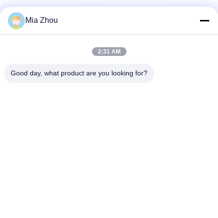
Mia Zhou
ติดต่อด่วน
2:31 AM
ที่อยู่
Good day, what product are you looking for?
พื้นที่อุตสาหกรรมฟูแวน จังหวัดกาโหมิง เมืองโฟชาน กวางดง
จีน
โทรศัพท์
86-757-8881-2181
อีเมล
daisy@yirilom.com
นโยบายความเป็นส่วนตัว
|
แผนผังเว็บไซต์
| จีน ดี คุณภาพ พลอย