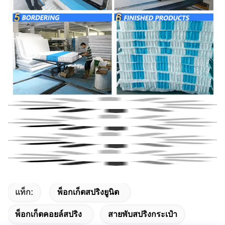
แท็ก:
พ็อกเก็ตสปริงยูนิต
พ็อกเก็ตคอยล์สปริง
สายพับสปริงกระเป๋า