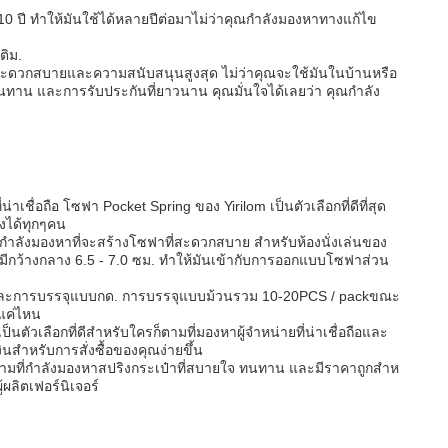
 ปี ทําให้มันใช้ได้หลายปีต่อมาไม่ว่าคุณกําลังมองหาทางแก้ไข
ติม.
ามสะดวกสบายและความสนับสนุนสูงสุด ไม่ว่าคุณจะใช้มันในบ้านหรือ
าน และการรับประกันที่ยาวนาน คุณมั่นใจได้เลยว่า คุณกําลัง
่าเชื่อถือ โซฟา Pocket Spring ของ Yirilom เป็นตัวเลือกที่ดีที่สุด
ึงได้ทุกๆคน
ลังมองหาที่จะสร้างโซฟาที่สะดวกสบาย สําหรับห้องนั่งเล่นของ
โดยมีกว้างกลาง 6.5 - 7.0 ซม. ทําให้มันเข้ากับการออกแบบโซฟาส่วน
้วนและการบรรจุแบบกด. การบรรจุแบบม้วนรวม 10-20PCS / packขณะ
กแค่ไหน
เลือกที่ดีสําหรับใครก็ตามที่มองหาผู้จําหน่ายที่น่าเชื่อถือและ
สําหรับการสั่งซื้อของคุณง่ายขึ้น
็ตามที่กําลังมองหาสปริงกระเป๋าที่สบายใจ ทนทาน และมีราคาถูกสําห
้ผลิตเฟอร์นิเจอร์