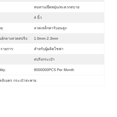
ทนทาน/ยืดหยุ่น/สะดวกสบาย
:
4 นิ้ว
ดุ:
ลวดเหล็กคาร์บอนสูง
ูนย์กลางลวดสปริง:
1.0mm-2.3mm
นรายการ:
สำหรับผู้ผลิตโซฟา
สปริงกระเป๋า
ity:
8000000PCS Per Month
ิลลิเมตร กระเป๋าสะพาย