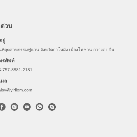
อด่วน
อยู่
ื้นที่อุตสาหกรรมฟูแวน จังหวัดกาโหมิง เมืองโฟชาน กวางดง จีน
ทรศัพท์
6-757-8881-2181
ีเมล
aisy@yirilom.com