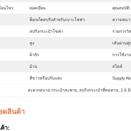
่อนไหว:
ยอดเยี่ยม
คุณสมบัติ:
พ็อกเก็ตสปริงสำหรับเบาะโซฟา
ความหนา
สปริงกระเป๋าโซฟา
รายการวัส
สูง
เส้นผ่านศ
ผ้าถัก
การใช้งา
ม้วน
สไตล์:
สีขาวหรือปรับแต่ง
Supply Abil
สะดวกสบาย กระเป๋าสะพาย
, 
สปริงกระเป๋าที่ทนทาน
, 
1.6 ม
ยดสินค้า
ค้า: