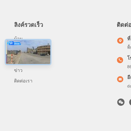
ลิงค์รวดเร็ว
ติดต่
บ้าน
ที่
พ
เกี่ยวกับเรา
โ
ผลิตภัณฑ์
8
ข่าว
อ
ติดต่อเรา
d