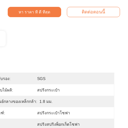
ติดต่อตอนนี้
หา ราคา ที่ ดี ที่สุด
ับรอง:
SGS
บไม้ผลิ:
สปริงกระเป๋า
ูนย์กลางของเหล็กกล้า:
1.8 มม.
ณฑ์:
สปริงกระเป๋าโซฟา
สปริงสปริงพ็อกเก็ตโซฟา