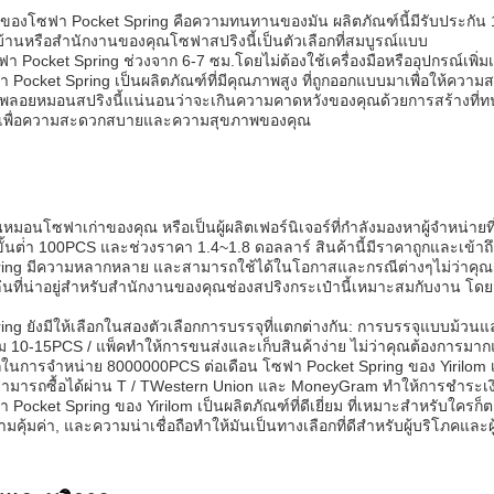
ัญของโซฟา Pocket Spring คือความทนทานของมัน ผลิตภัณฑ์นี้มีรับประกัน 10
้านหรือสํานักงานของคุณโซฟาสปริงนี้เป็นตัวเลือกที่สมบูรณ์แบบ
 Pocket Spring ช่วงจาก 6-7 ซม.โดยไม่ต้องใช้เครื่องมือหรืออุปกรณ์เพิ่มเ
Pocket Spring เป็นผลิตภัณฑ์ที่มีคุณภาพสูง ที่ถูกออกแบบมาเพื่อให้คว
พลอยหมอนสปริงนี้แน่นอนว่าจะเกินความคาดหวังของคุณด้วยการสร้างที่ทนท
 เพื่อความสะดวกสบายและความสุขภาพของคุณ
หมอนโซฟาเก่าของคุณ หรือเป็นผู้ผลิตเฟอร์นิเจอร์ที่กําลังมองหาผู้จําหน่ายที่น
ขั้นต่ํา 100PCS และช่วงราคา 1.4~1.8 ดอลลาร์ สินค้านี้มีราคาถูกและเข้าถ
ing มีความหลากหลาย และสามารถใช้ได้ในโอกาสและกรณีต่างๆไม่ว่าคุณกํา
่งเล่นที่น่าอยู่สําหรับสํานักงานของคุณช่องสปริงกระเป๋านี้เหมาะสมกับงาน 
ing ยังมีให้เลือกในสองตัวเลือกการบรรจุที่แตกต่างกัน: การบรรจุแบบม
วม 10-15PCS / แพ็คทําให้การขนส่งและเก็บสินค้าง่าย ไม่ว่าคุณต้องการมา
การจําหน่าย 8000000PCS ต่อเดือน โซฟา Pocket Spring ของ Yirilom เป็นตัว
งสามารถซื้อได้ผ่าน T / TWestern Union และ MoneyGram ทําให้การชําระเงิน
Pocket Spring ของ Yirilom เป็นผลิตภัณฑ์ที่ดีเยี่ยม ที่เหมาะสําหรับใครก
้มค่า, และความน่าเชื่อถือทําให้มันเป็นทางเลือกที่ดีสําหรับผู้บริโภคและผู