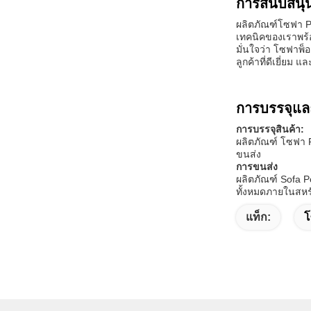
การสนับสนุ
ผลิตภัณฑ์โซฟา P
เทคนิคของเราพร้อ
มั่นใจว่า โซฟาพ็
ลูกค้าที่ดีเยี่ย
การบรรจุแล
การบรรจุสินค้า:
ผลิตภัณฑ์ โซฟา 
ขนส่ง
การขนส่ง
ผลิตภัณฑ์ Sofa Po
ทั้งหมดภายในสหรั
แท็ก:
โ